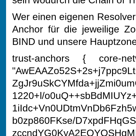
sein wodurch die Chain of Tr
Wer einen eigenen Resolver h
Anchor für die jeweilige Zo
BIND und unsere Hauptzone
trust-anchors { core-ne
"AwEAAZo52S+2s+j7ppc9L
ZgJr9uSkCYMfda+jjZmi0u
1220+l/o0uQ++sbBdMIUYz
1iIdc+Vn0UDtmVnDb6Fzh5
b0zp860FKse/D7xpdFHqG
zccndYG0KyA2EOYOSHgMB