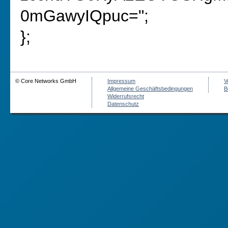
0mGawyIQpuc=";
};
© Core Networks GmbH
Impressum
V
Allgemeine Geschäftsbedingungen
B
Widerrufsrecht
Datenschutz