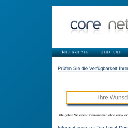
Neuigkeiten
Über uns
Prüfen Sie die Verfügbarkeit Ih
Bitte geben Sie einen Domainnamen ohne
www.
ein
Informationen zur Top-Level-Do