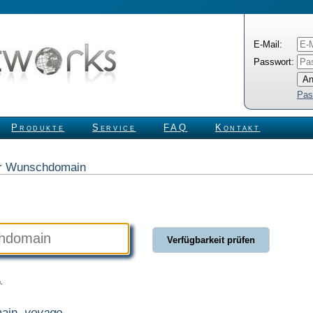
E-Mail:
Passwort:
Pas
Produkte
Service
FAQ
Kontakt
rer Wunschdomain
.
main
.voyage