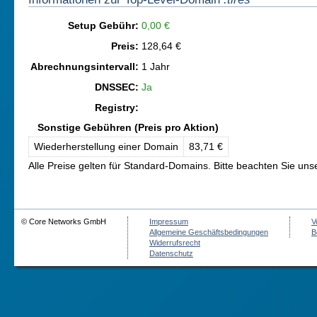
Setup Gebühr:
0,00 €
Preis:
128,64 €
Abrechnungsintervall:
1 Jahr
DNSSEC:
Ja
Registry:
Sonstige Gebühren (Preis pro Aktion)
Wiederherstellung einer Domain
83,71 €
Alle Preise gelten für Standard-Domains. Bitte beachten Sie un
© Core Networks GmbH
Impressum
V
Allgemeine Geschäftsbedingungen
B
Widerrufsrecht
Datenschutz