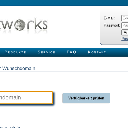
E-Mail:
Passwort:
Pas
Produkte
Service
FAQ
Kontakt
rer Wunschdomain
.
main
.ninja