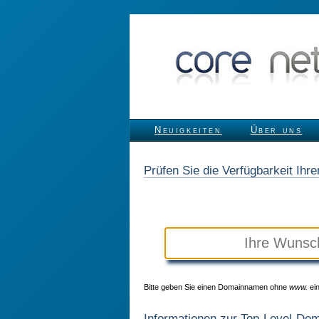
Neuigkeiten
Über uns
Prüfen Sie die Verfügbarkeit Ih
Bitte geben Sie einen Domainnamen ohne
www.
ein
Informationen zur Top-Level-Do