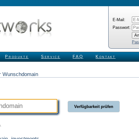
E-Mail:
Passwort:
Pas
Produkte
Service
FAQ
Kontakt
rer Wunschdomain
.
main
.investments