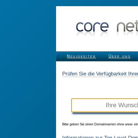
Neuigkeiten
Über uns
Prüfen Sie die Verfügbarkeit Ih
Bitte geben Sie einen Domainnamen ohne
www.
ein
Informationen zur Top-Level-Do