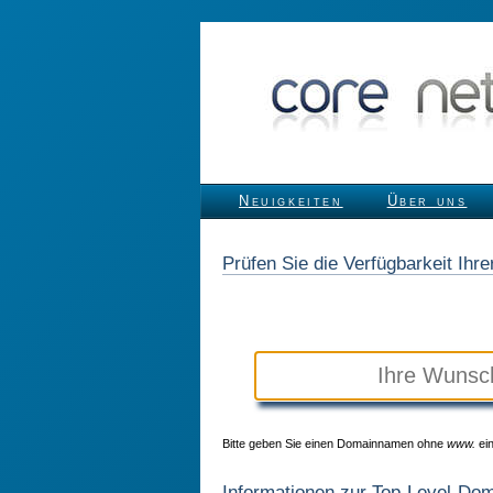
Neuigkeiten
Über uns
Prüfen Sie die Verfügbarkeit Ih
Bitte geben Sie einen Domainnamen ohne
www.
ein
Informationen zur Top-Level-Do