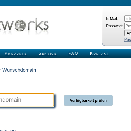
E-Mail:
Passwort:
Pas
Produkte
Service
FAQ
Kontakt
rer Wunschdomain
.
main
.eu