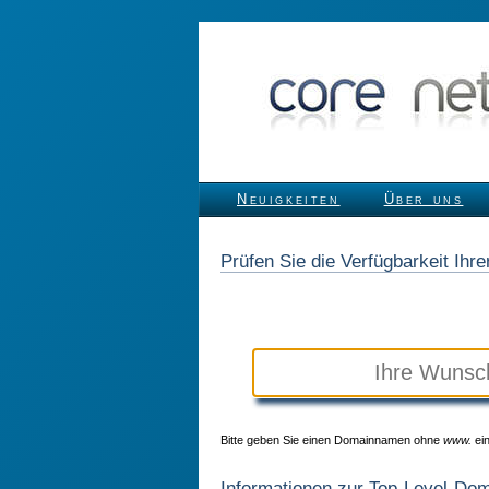
Neuigkeiten
Über uns
Prüfen Sie die Verfügbarkeit Ih
Bitte geben Sie einen Domainnamen ohne
www.
ein
Informationen zur Top-Level-Do