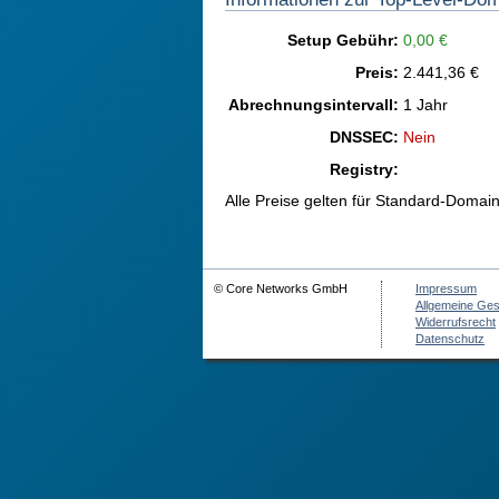
Setup Gebühr:
0,00 €
Preis:
2.441,36 €
Abrechnungsintervall:
1 Jahr
DNSSEC:
Nein
Registry:
Alle Preise gelten für Standard-Domai
© Core Networks GmbH
Impressum
Allgemeine Ge
Widerrufsrecht
Datenschutz