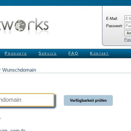
E-Mail:
Passwort:
Pas
Produkte
Service
FAQ
Kontakt
rer Wunschdomain
.
main
.com.fo